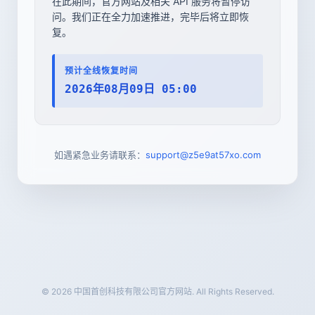
在此期间，官方网站及相关 API 服务将暂停访
问。我们正在全力加速推进，完毕后将立即恢
复。
预计全线恢复时间
2026年08月09日 05:00
如遇紧急业务请联系：
support@z5e9at57xo.com
© 2026 中国首创科技有限公司官方网站. All Rights Reserved.