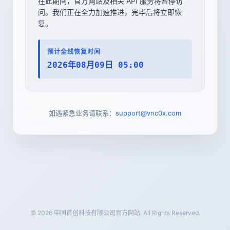
在此期间，官方网站及相关 API 服务将暂停访
问。我们正在全力加速推进，完毕后将立即恢
复。
预计全线恢复时间
2026年08月09日 05:00
如遇紧急业务请联系：
support@vnc0x.com
© 2026 中国首创科技有限公司官方网站. All Rights Reserved.